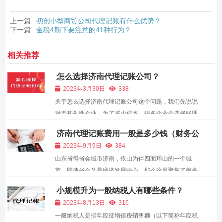
上一篇:
初创小型商贸公司代理记账有什么优势？
下一篇:
金税4期下要注意的41种行为？
相关推荐
怎么选择济南代理记账公司？
2023年3月30日
338
关于怎么选择济南代理记账公司这个问题，我们先说说
对于初创性企业，为了减少成本，很多企业会选择账理
记账公司。好的代账公司，其专业性强，服务周到，会
济南代理记账费用一般是多少钱（财务公
为企业合规节税，合理筹划，提高利润，同时服务价格
司代账的收费标准）
2023年9月9日
384
也比较 “亲民”，其一年的代账公司的服务费还不到请一
山东省得省会城市济南，依山为伴四面环山的一个城
个专...
市，即使省会又是经济发展中心，那么这里聚集了很多
创业的老板们，同时这里的财务公司也百花争放的盛开
小规模升为一般纳税人有哪些条件？
着，面临小企业选择代理记账的问题，那么多中小型企
2023年8月13日
316
业选择济南代理记账公司时候，济南财务公司收费标准
一般纳税人是指年应征增值税销售额（以下简称年应税
是多少?...