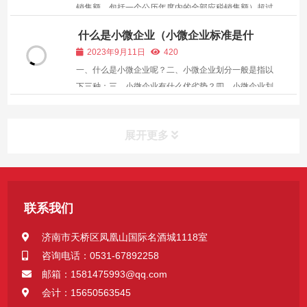
销售额，包括一个公历年度内的全部应税销售额）超过
财政部规定的小规模纳税人标准的企业和企业性单位。
什么是小微企业（小微企业标准是什
一般纳税人的特点是增值税进项税额可以抵扣销项税
么）
2023年9月11日
420
额。小规模纳税人又如何升一般纳税人呢，今天商道财
一、什么是小微企业呢？二、小微企业划分一般是指以
税小编向...
下三种：三、小微企业有什么优劣势？四、小微企业划
分标准是什么 近年来小微企业这个词，变得越来越火，
社会各界的人士，也开始关注小微企业的发展以及它们
展开更多
的优惠政策，甚至开始加入到其中。本文主要是从如下
几个方...
联系我们
济南市天桥区凤凰山国际名酒城1118室
咨询电话：0531-67892258
邮箱：1581475993@qq.com
会计：15650563545