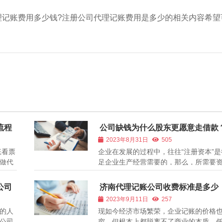
理记账费用多少钱?注册公司代理记账费用是多少的相关内容希望
流程
公司缺钱为什么股东更愿意走借款
2023年8月31日
505
账看票
企业在发展的过程中，往往“注册资本”
做代
足企业生产经营需要的，那么，所需要
行业经
而来？渠道当然很多，如：银行贷款、
起来
票、发行债券、企业增资、老板借支等
公司
济南代理记账公司收费标准是多少
立，
企业在发展初期，是很难通过银行或股
代理记账靠谱吗）
2023年9月11日
257
的，更多的情况是企业股东自有资金的不断
的人
现如今经济市场繁荣，企业记账的价格
公司
穷，但根本上都脱离不了商业的本质，