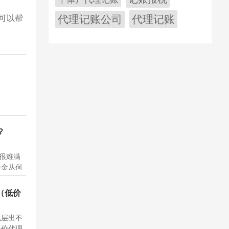
代理记账公司
代理记账
可以帮
？
是很难满
资金从何
发行股
。然而，
（低价
票去融资
...
也层出不
低价代理