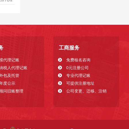
们如何获
发展壮
低价行位
..
务
工商服务
模代理记账
免费核名咨询
纳税人代理记账
0元注册公司
外包及托管
专业代理记账
年度公示
可提供注册地址
顾问旧账整理
公司变更、迁移、注销