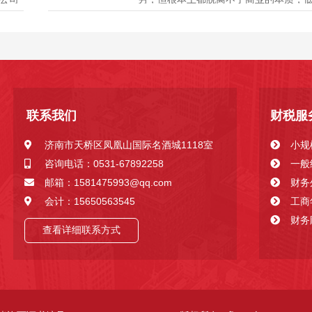
，针
记账靠谱吗？低于正常市场价的价格 他
司，
利，怎么运转公司的费用，如何让公司
来
大，我想这是任何一个接触到每个行业
时考虑到的问题，现在市场上代理记账的.
联系我们
财税服
济南市天桥区凤凰山国际名酒城1118室
小规
咨询电话：0531-67892258
一般
邮箱：1581475993@qq.com
财务
会计：15650563545
工商
财务
查看详细联系方式