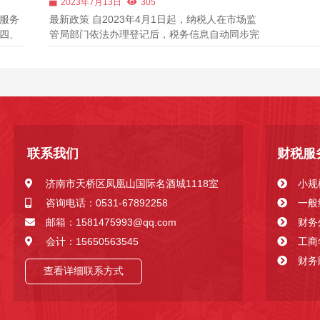
2023年7月13日
305
税务申报错误，最终赔偿罚款超10万元。
服务
最新政策 自2023年4月1日起，纳税人在市场监
钱...
四、
管局部门依法办理登记后，税务信息自动同步完
 在济
成税务登记。 也就意味着，只注册了执照，不报
企业
税是行不通的了!!! 那么找代账公司记账报税有什
公司
么好处呢? 首先要理清一个点，注册了公司，不
一定要交税，但一定要报税。...
联系我们
财税服
济南市天桥区凤凰山国际名酒城1118室
小规
咨询电话：0531-67892258
一般
邮箱：1581475993@qq.com
财务
会计：15650563545
工商
财务
查看详细联系方式