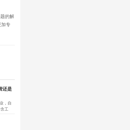
问题的解
更加专
营还是
企业，自
(含工
仅需
代理机构
导致客户