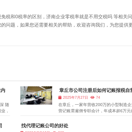
免税和0税率的区别，济南企业零税率就是不用交税吗 等相关
您的问题，如果您还需要相关的帮助，欢迎咨询我们，为您提供
业内
章丘市公司注册后如何记账报税自
外包那个更划算
2025年7月27日
74
深 随
在章丘，一家年营收200万的小型制造
创业，
营记账需雇佣专职会计，年成本超6万元
笋般成
资、社保、办公设备);而选择外包，最低
应运
3600元/年!但低价背后暗藏玄机——某
司
找代理记账公司的好处
宣传
以“999元/年”引流，却因使用盗版软件