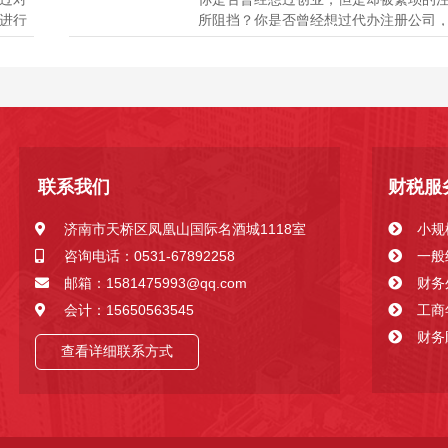
进行
所阻挡？你是否曾经想过代办注册公司
企业
不知道如何选择可靠的代办机构？今天
方式有
你介绍如何轻松选择代办注册公司？ 一
业税
业代办公司，省心省力 注册公司是创业
步，但是繁琐的流程和复杂的法...
联系我们
财税服
济南市天桥区凤凰山国际名酒城1118室
小规
咨询电话：0531-67892258
一般
邮箱：1581475993@qq.com
财务
会计：15650563545
工商
财务
查看详细联系方式