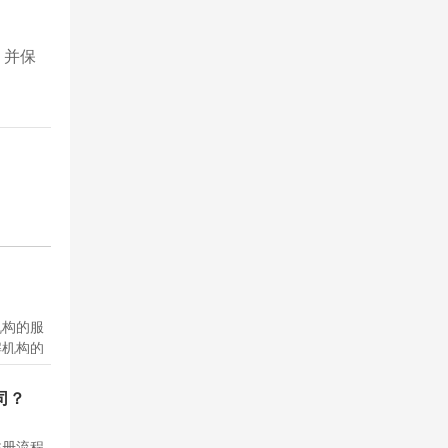
，并保
机构的服
解机构的
会计核
机构。选
司？
财务管理
...
注册流程