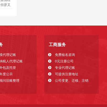
，但是又
，我将为
、选择专
的第一
务
工商服务
模代理记账
免费核名咨询
纳税人代理记账
0元注册公司
外包及托管
专业代理记账
年度公示
可提供注册地址
顾问旧账整理
公司变更、迁移、注销