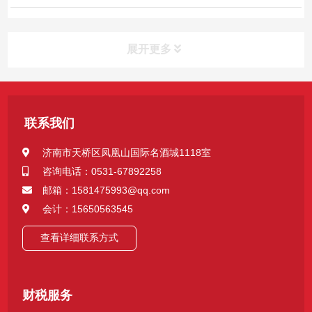
是需要规范进行账务处理并按时完成纳税申报。因此，
很多电商企业为了节约记账报税成本，减轻企业经营运
展开更多
转负担，都会交给专业代理记账公司来“打理”企业财税
工作。...
联系我们
济南市天桥区凤凰山国际名酒城1118室
咨询电话：0531-67892258
邮箱：1581475993@qq.com
会计：15650563545
查看详细联系方式
财税服务