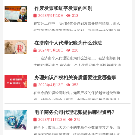
作废发票和红字发票的区别
2023年9月10日
313
在实际工作中，我们经常会遇到发票开错的情况，那么
红字发票和作废发票有什么区别，两者是一样的吗？当
月的发票开错了，到底是应该作废还是冲红，有很多人
在济南个人代理记账为什么违法
都不清楚怎么解决，本文来具体介绍下，红字发票与作
2024年5月18日
226
废发票的区别？ 第一点、红字发票与作废的发票的区
一、在济南个人代理记账为什么违法二、在济南那如何
别?...
才能代理记账？ 在济南，个人代理记账之所以被视为违
法行为，背后隐藏着法律与行业的严谨逻辑。下面，我
办理知识产权相关资质需要注意哪些事
将以多种吸引人的模式化开头，为您揭示这一现象的深
项？
2023年4月13日
353
层原因。在繁华的济南城，无数企业为了发展而忙碌奔
在当今的知识经济时代，知识产权的保护越来越受到重
波。然...
视。对于企业和个人而言，办理知识产权相关资质是非
常重要的一步。 但是，办理知识产权相关资质并不是一
电子商务公司代理记账提供哪些资料?
件简单的事情，需要注意很多事项。本文将为大家介绍
2023年11月12日
275
办理知识产权相关资质需要注意的事项。 一、了解知...
在当下，市面上大大小小的电商企业数量非常之多。而
根据国家最新政策要求，这些电商企业在经营期间大多